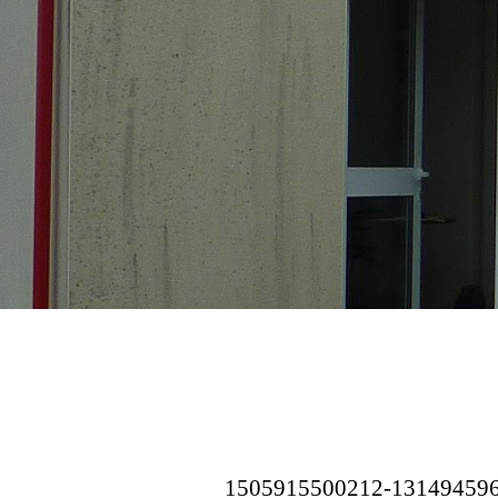
1505915500212-13149459