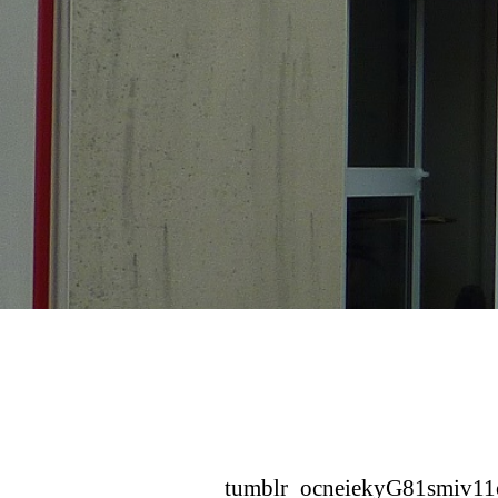
tumblr_ocneiekyG81smiv1