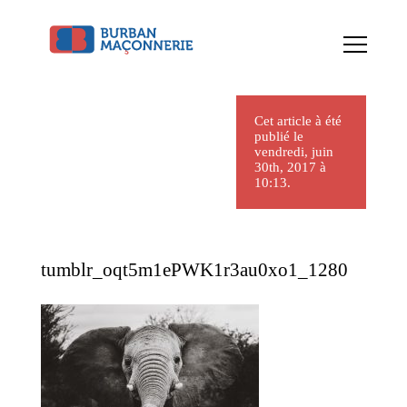
Cet article à été
publié le
vendredi, juin
30th, 2017 à
10:13.
tumblr_oqt5m1ePWK1r3au0xo1_1280